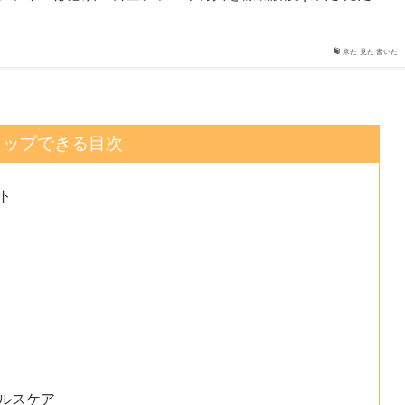
来た 見た 書いた
タップできる目次
ット
ヘルスケア