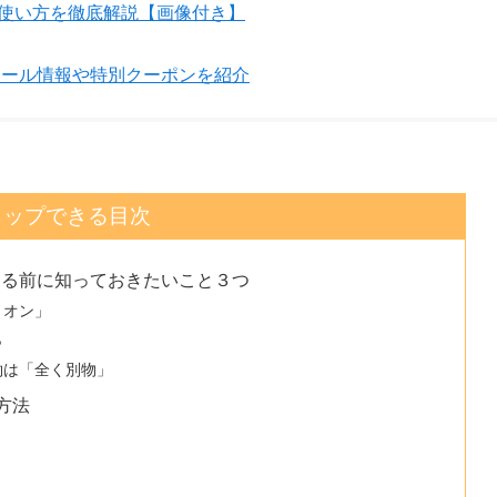
まで使い方を徹底解説【画像付き】
得なセール情報や特別クーポンを紹介
タップできる目次
フ）する前に知っておきたいこと３つ
：オン」
ら
約は「全く別物」
る方法