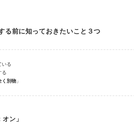
フ）する前に知っておきたいこと３つ
ている
する
全く別物
」
：オン」